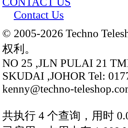
CONTACT US
Contact Us
© 2005-2026 Techno 
权利。
NO 25 ,JLN PULAI 21 T
SKUDAI ,JOHOR Tel: 0177
kenny@techno-teleshop.c
共执行 4 个查询，用时 0.00