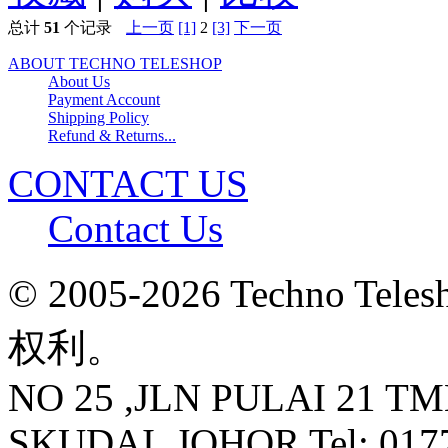
总计
51
个记录
上一页
[1]
2
[3]
下一页
ABOUT TECHNO TELESHOP
About Us
Payment Account
Shipping Policy
Refund & Returns...
CONTACT US
Contact Us
© 2005-2026 Techno 
权利。
NO 25 ,JLN PULAI 21 T
SKUDAI ,JOHOR Tel: 0177