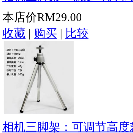
本店价
RM29.00
收藏
|
购买
|
比较
相机三脚架：可调节高度