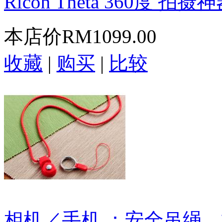
Ricoh Theta 360度 拍摄
本店价
RM1099.00
收藏
|
购买
|
比较
相机／手机 ：安全吊绳。