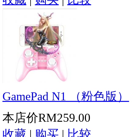
GamePad N1 （粉色版）
本店价
RM259.00
收藏
|
购买
|
比较