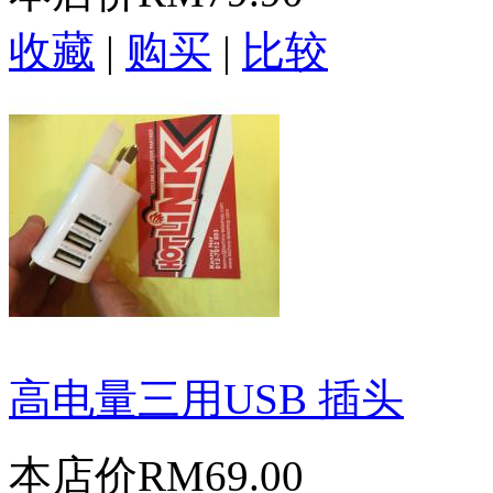
收藏
|
购买
|
比较
高电量三用USB 插头
本店价
RM69.00