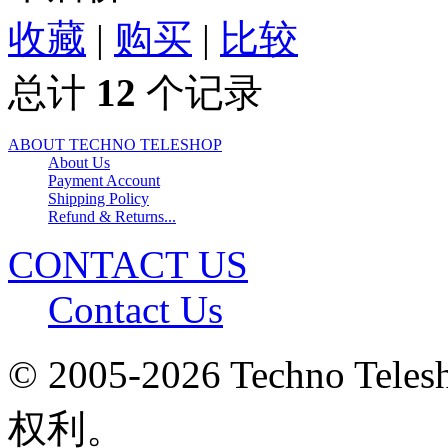
收藏
|
购买
|
比较
总计
12
个记录
ABOUT TECHNO TELESHOP
About Us
Payment Account
Shipping Policy
Refund & Returns...
CONTACT US
Contact Us
© 2005-2026 Techno 
权利。