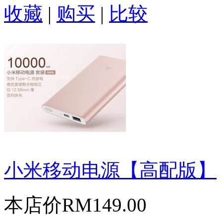
收藏
|
购买
|
比较
小米移动电源【高配版】
本店价
RM149.00