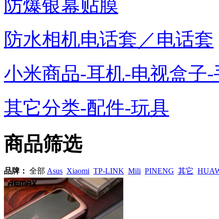
防爆银幕贴膜
防水相机电话套／电话套
小米商品-耳机-电视盒子-
其它分类-配件-玩具
商品筛选
品牌：
全部
Asus
Xiaomi
TP-LINK
Mili
PINENG
其它
HUAW