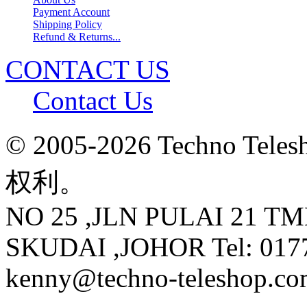
Payment Account
Shipping Policy
Refund & Returns...
CONTACT US
Contact Us
© 2005-2026 Techno 
权利。
NO 25 ,JLN PULAI 21 T
SKUDAI ,JOHOR Tel: 0177
kenny@techno-teleshop.c