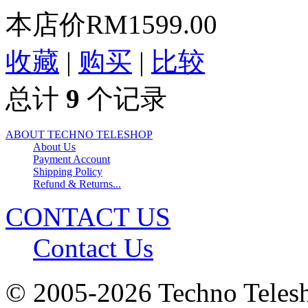
本店价
RM1599.00
收藏
|
购买
|
比较
总计
9
个记录
ABOUT TECHNO TELESHOP
About Us
Payment Account
Shipping Policy
Refund & Returns...
CONTACT US
Contact Us
© 2005-2026 Techno 