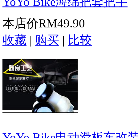
YoYo Bike海绵把套把手
本店价
RM49.90
收藏
|
购买
|
比较
YoYo Bike电动滑板车改