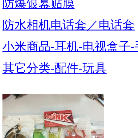
防爆银幕贴膜
防水相机电话套／电话套
小米商品-耳机-电视盒子-
其它分类-配件-玩具