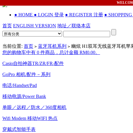
WELCO
● HOME
● LOGIN 登录
● REGISTER 注册
● SHOPPIN
首页
ENGLISH VERSION
地址／联络本店
当前位置:
首页
蓝牙耳机系列
幽炫 H1双耳无线蓝牙耳机
>
>
您的购物车中有 0 件商品，总计金额 RM0.00。
Casio自拍神器TR/ZR/FR-配件
GoPro 相机/配件－系列
电话/Handset/Pad
移动电源/Power Bank
单眼／远程／防水／360度相机
Wifi Modem 移动WIFI 热点
穿戴式智能手表