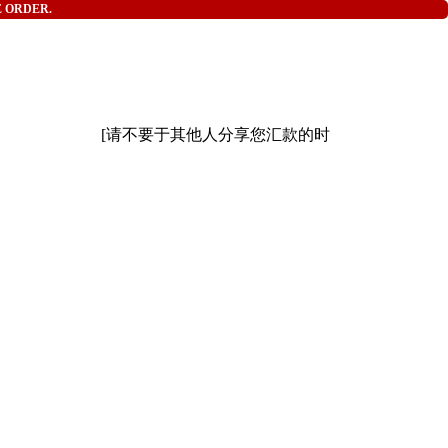
E ORDER.
[请不要于其他人分享您汇款的时间和详情][ 请小心网络骗子 ]本店Fac