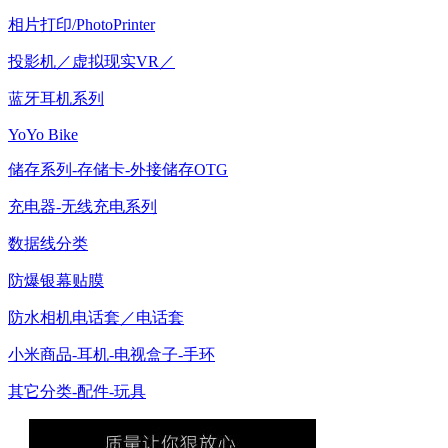
相片打印/PhotoPrinter
投影机／虚拟现实VR／
蓝牙耳机系列
YoYo Bike
储存系列-存储卡-外接储存OTG
充电器-无线充电系列
数据线分类
防爆银幕贴膜
防水相机电话套／电话套
小米商品-耳机-电视盒子-手环
其它分类-配件-玩具