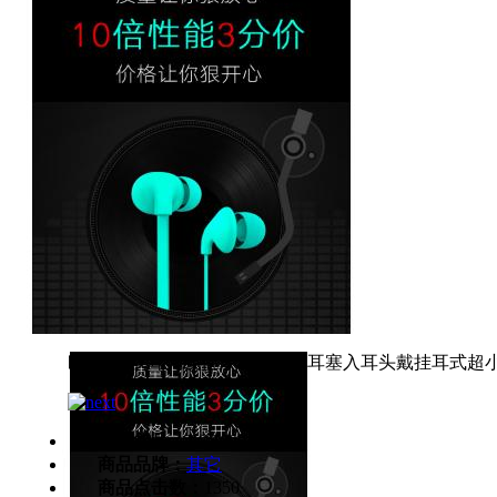
幽炫 H1双耳无线蓝牙耳机苹果耳塞入耳头戴挂耳式超
商品货号：
ECS000482
商品品牌：
其它
商品点击数：
1350